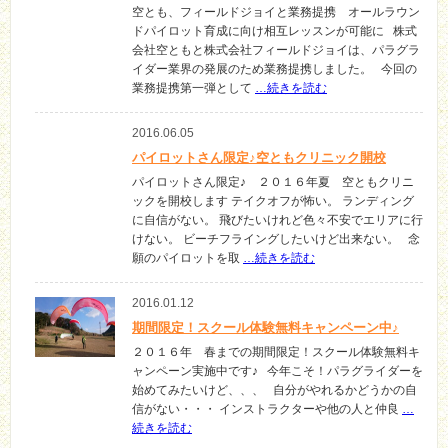
空とも、フィールドジョイと業務提携 オールラウン
ドパイロット育成に向け相互レッスンが可能に 株式
会社空ともと株式会社フィールドジョイは、パラグラ
イダー業界の発展のため業務提携しました。 今回の
業務提携第一弾として
…続きを読む
2016.06.05
パイロットさん限定♪空ともクリニック開校
パイロットさん限定♪ ２０１６年夏 空ともクリニ
ックを開校します テイクオフが怖い。 ランディング
に自信がない。 飛びたいけれど色々不安でエリアに行
けない。 ビーチフライングしたいけど出来ない。 念
願のパイロットを取
…続きを読む
2016.01.12
期間限定！スクール体験無料キャンペーン中♪
２０１６年 春までの期間限定！スクール体験無料キ
ャンペーン実施中です♪ 今年こそ！パラグライダーを
始めてみたいけど、、、 自分がやれるかどうかの自
信がない・・・ インストラクターや他の人と仲良
…
続きを読む