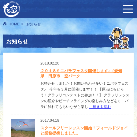
HOME
お知らせ
お知らせ
2018.02.20
２０１８ミニパラフェスタ開催します♪（愛知
県 田原市 空パーク
お待たせしました！お問い合わせ多いミニパラフェス
タ♪ 今年も３月に開催します！！ 【原点にもどろ
う！グラフリコンテストに参加！！】 グラフリレッス
ンの紹介やビーチフライングの楽しみ方などをミニパ
ラに触れてもらいながら楽し
…続きを読む
2017.04.18
スクールフリーレッスン開始！フィールドジョイ
と業務提携しました。